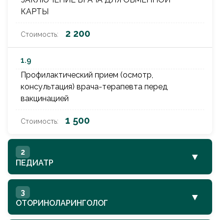
КАРТЫ
2 200
1.9
Профилактический прием (осмотр,
консультация) врача-терапевта перед
вакцинацией
1 500
2
▼
ПЕДИАТР
2.1
3
▼
Прием (осмотр, консультация) врача-
ОТОРИНОЛАРИНГОЛОГ
педиатра первичный