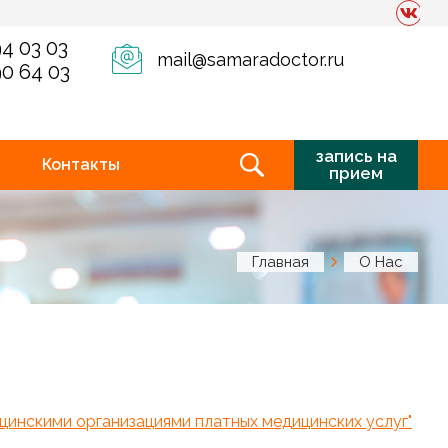
94 03 03
mail@samaradoctor.ru
90 64 03
запись на
Контакты
прием
Главная
О Нас
цинскими организациями платных медицинских услуг"