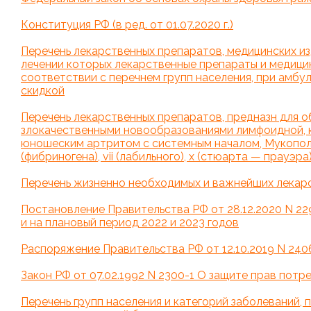
Конституция РФ (в ред. от 01.07.2020 г.)
Перечень лекарственных препаратов, медицинских из
лечении которых лекарственные препараты и медицин
соответствии с перечнем групп населения, при амб
скидкой
Перечень лекарственных препаратов, предназн для о
злокачественными новообразованиями лимфоидной, 
юношеским артритом с системным началом, Мукополис
(фибриногена), vii (лабильного), x (стюарта — прауэр
Перечень жизненно необходимых и важнейших лекар
Постановление Правительства РФ от 28.12.2020 N 2
и на плановый период 2022 и 2023 годов
Распоряжение Правительства РФ от 12.10.2019 N 2406-р (в
Закон РФ от 07.02.1992 N 2300-1 О защите прав потреби
Перечень групп населения и категорий заболеваний,