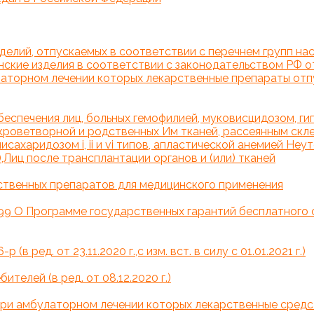
делий, отпускаемых в соответствии с перечнем групп на
ские изделия в соответствии с законодательством РФ о
улаторном лечении которых лекарственные препараты отп
беспечения лиц, больных гемофилией, муковисцидозом, г
кроветворной и родственных Им тканей, рассеянным скл
ахаридозом i, ii и vi типов, апластической анемией Неу
а),Лиц после трансплантации органов и (или) тканей
ственных препаратов для медицинского применения
299 О Программе государственных гарантий бесплатного 
 ред. от 23.11.2020 г.,с изм. вст. в силу с 01.01.2021 г.)
телей (в ред. от 08.12.2020 г.)
 при амбулаторном лечении которых лекарственные средс