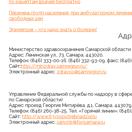
по рецептам врачей бесплатно
Перечень групп населения, при амбулаторном лечен
свободных цен
Эпилепсия – что надо знать о болезни!
Адр
Министерство здравоохранения Самарской области
Адрес: Ленинская ул., 73, Самара, 443020.
Телефон: (846) 333-00-16, (846) 332-93-09, факс: (846
Сайт:
http://minzdrav.samregion.ru/
Электронный адрес:
zdravso@samregion.ru
Управление Федеральной службы по надзору в сфере
по Самарской области)
Адрес: проезд Георгия Митирёва, д.1, Самара, 443079
Телефон: (846) 260-38-25. Тел. «Горячей линии»: (846
Сайт:
http://www.63.rospotrebnadzor.ru
Электронный адрес:
sancntr@fsnsamara.ru