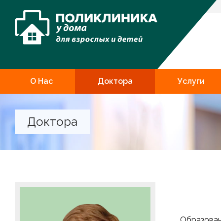
О Нас
Доктора
Услуги
Доктора
Образова