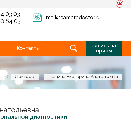
94 03 03
mail@samaradoctor.ru
90 64 03
запись на
Контакты
прием
я
Доктора
Рощина Екатерина Анатольевна
натольевна
иональной диагностики