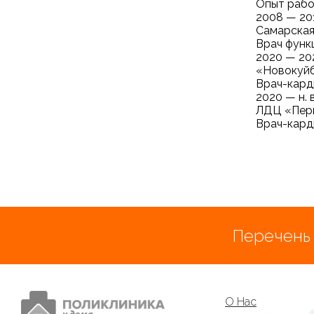
Опыт раб
2008 — 20
Самарская
Врач функ
2020 — 20
«Новокуйб
Врач-кард
2020 — н. в
ЛДЦ «Перв
Врач-кард
Перечень
О Нас