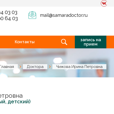
94 03 03
mail@samaradoctor.ru
90 64 03
запись на
Контакты
прием
Главная
Доктора
Чижова Ирина Петровна
етровна
ый, детский)